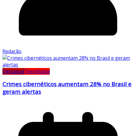
Redação
Destaque
Tecnologia
Crimes cibernéticos aumentam 28% no Brasil e
geram alertas