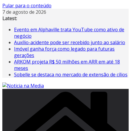
Pular para o conteúdo
7 de agosto de 2026
Latest:
Evento em Alphaville trata YouTube como ativo de
negócio
Auxílio-acidente pode ser recebido junto ao salário
Imóvel ganha força como legado para futuras
gerações
ARKOM projeta R$ 50 milhões em ARR em até 18
meses
Sobelle se destaca no mercado de extensão de cílios