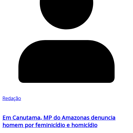
Redação
Em Canutama, MP do Amazonas denuncia
homem por feminicídio e homicídio