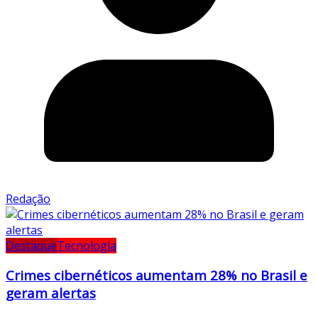
Redação
Destaque
Tecnologia
Crimes cibernéticos aumentam 28% no Brasil e
geram alertas