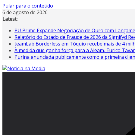
Pular para o conteúdo
6 de agosto de 2026
Latest:
PU Prime Expande Negociação de Ouro com Lançam
Relatório do Estado de Fraude de 2026 da Signifyd 
teamLab Borderless em Tóquio recebe mais de 4 milhõ
À medida que ganha força para a Aleam, Eurico Tava
Purina anunciada publicamente como a primeira clien