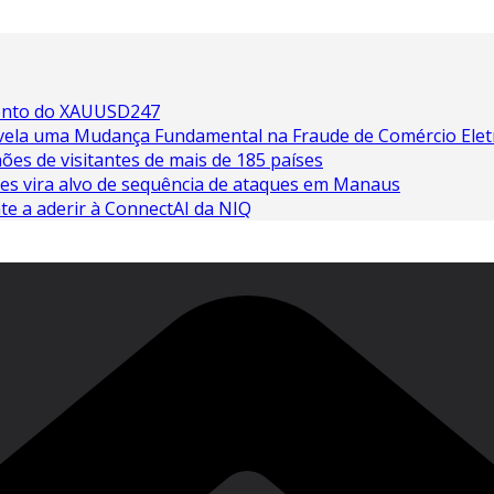
ento do XAUUSD247
Revela uma Mudança Fundamental na Fraude de Comércio Elet
es de visitantes de mais de 185 países
res vira alvo de sequência de ataques em Manaus
te a aderir à ConnectAI da NIQ