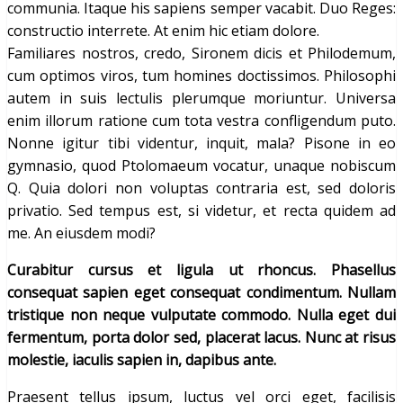
communia. Itaque his sapiens semper vacabit. Duo Reges:
constructio interrete. At enim hic etiam dolore.
Familiares nostros, credo, Sironem dicis et Philodemum,
cum optimos viros, tum homines doctissimos. Philosophi
autem in suis lectulis plerumque moriuntur. Universa
enim illorum ratione cum tota vestra confligendum puto.
Nonne igitur tibi videntur, inquit, mala? Pisone in eo
gymnasio, quod Ptolomaeum vocatur, unaque nobiscum
Q. Quia dolori non voluptas contraria est, sed doloris
privatio. Sed tempus est, si videtur, et recta quidem ad
me. An eiusdem modi?
Curabitur cursus et ligula ut rhoncus. Phasellus
consequat sapien eget consequat condimentum. Nullam
tristique non neque vulputate commodo. Nulla eget dui
fermentum, porta dolor sed, placerat lacus. Nunc at risus
molestie, iaculis sapien in, dapibus ante.
Praesent tellus ipsum, luctus vel orci eget, facilisis