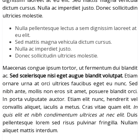
dignissim laoreet at eu elit. Sed mattis magna vehicula
dictum cursus. Nulla ac imperdiet justo. Donec sollicitudin
ultricies molestie.
Nulla pellentesque lectus a sem dignissim laoreet at
eu elit.
Sed mattis magna vehicula dictum cursus.
Nulla ac imperdiet justo.
Donec sollicitudin ultricies molestie.
Maecenas congue ipsum tortor, ut fermentum dui blandit
ac.
Sed scelerisque nisi eget augue blandit volutpat.
Etiam
ornare urna at orci ultrices faucibus eget eu nunc. Sed
nibh ante, mollis non eros sit amet, posuere blandit orci.
In porta vulputate auctor. Etiam elit nunc, hendrerit vel
convallis aliquet, iaculis a metus. Cras vitae quam elit.
In
quis elit et nibh condimentum ultrices at nec elit
. Duis
pellentesque lorem sed risus pulvinar fringilla. Nullam
aliquet mattis interdum.