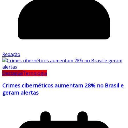
Redação
Destaque
Tecnologia
Crimes cibernéticos aumentam 28% no Brasil e
geram alertas