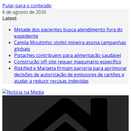
Pular para o conteúdo
6 de agosto de 2026
Latest:
Metade dos pacientes busca atendimento fora do
expediente
Camila Moutinho: stylist mineira assina campanhas
globais
Pistaches contribuem para alimentação saudável
Construção off-site requer maquinário específico
Riskified e Marqeta firmam parceria para aprimorar
decisões de autorização de emissores de cartões e
ajudar a reduzir recusas indevidas