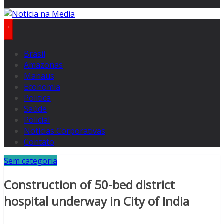
Brasil
Amazonas
Manaus
Economia
Politica
Saúde
Policial
Notícias Corporativas
Contato
Sem categoria
Construction of 50-bed district
hospital underway in City of India