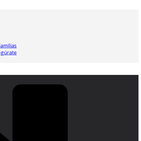
Famílias
egúrate