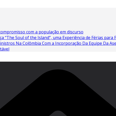
a compromisso com a população em discurso
a “The Soul of the Island”, uma Experiência de Férias para 
Sinistros Na Colômbia Com a Incorporação Da Equipe Da As
tável