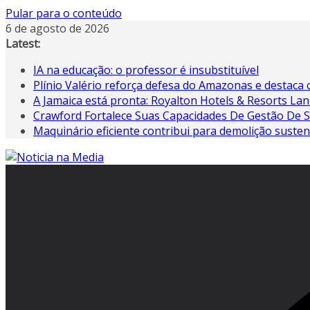
Pular para o conteúdo
6 de agosto de 2026
Latest:
IA na educação: o professor é insubstituível
Plínio Valério reforça defesa do Amazonas e destac
A Jamaica está pronta: Royalton Hotels & Resorts Lanç
Crawford Fortalece Suas Capacidades De Gestão De 
Maquinário eficiente contribui para demolição susten