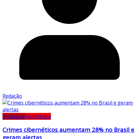
Redação
Destaque
Tecnologia
Crimes cibernéticos aumentam 28% no Brasil e
geram alertas