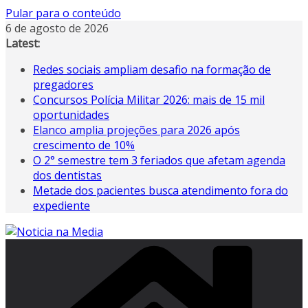
Pular para o conteúdo
6 de agosto de 2026
Latest:
Redes sociais ampliam desafio na formação de
pregadores
Concursos Polícia Militar 2026: mais de 15 mil
oportunidades
Elanco amplia projeções para 2026 após
crescimento de 10%
O 2° semestre tem 3 feriados que afetam agenda
dos dentistas
Metade dos pacientes busca atendimento fora do
expediente