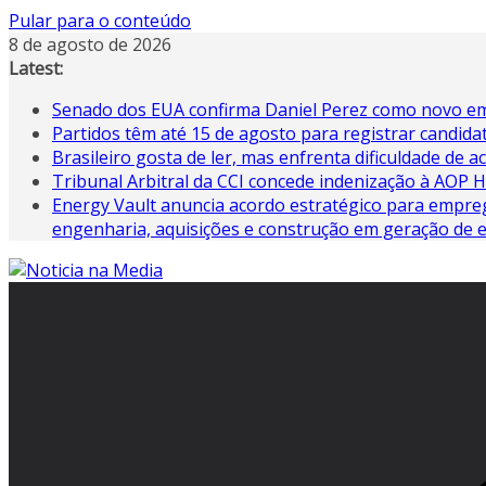
Pular para o conteúdo
8 de agosto de 2026
Latest:
Senado dos EUA confirma Daniel Perez como novo em
Partidos têm até 15 de agosto para registrar candida
Brasileiro gosta de ler, mas enfrenta dificuldade de ac
Tribunal Arbitral da CCI concede indenização à AOP
Energy Vault anuncia acordo estratégico para empreg
engenharia, aquisições e construção em geração de e