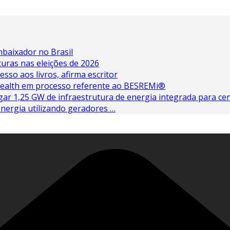
baixador no Brasil
turas nas eleições de 2026
esso aos livros, afirma escritor
 Health em processo referente ao BESREMi®
ar 1,25 GW de infraestrutura de energia integrada para cen
nergia utilizando geradores …