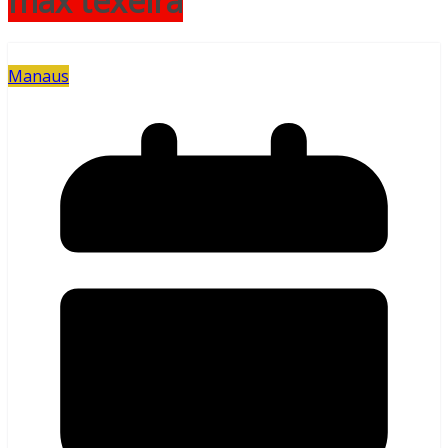
max texeira
Manaus