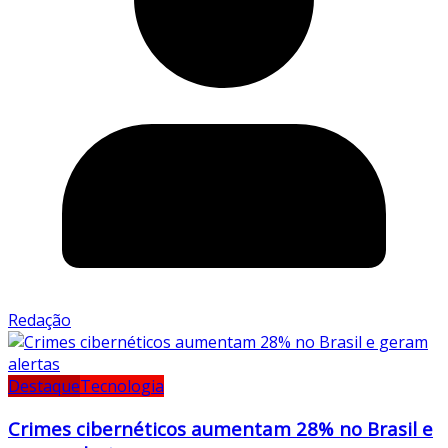
Redação
Destaque
Tecnologia
Crimes cibernéticos aumentam 28% no Brasil e