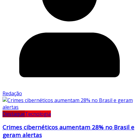
Redação
Destaque
Tecnologia
Crimes cibernéticos aumentam 28% no Brasil e
geram alertas