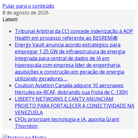
Pular para o conteúdo
8 de agosto de 2026
Latest:
Tribunal Arbitral da CCI concede indenização à AOP
Health em processo referente ao BESREMi®
Energy Vault anuncia acordo estratégico para
empregar 1,25 GW de infraestrutura de energia
integrada para central de dados de IA em
hiperescala com empresa líder de engenharia,
aquisições e construção em geração de energia
utilizando geradores …
Coulson Aviation Canada adquire 10 aeronaves
Hercules ex-RCAF, dobrando sua frota de C-130H
LIBERTY NETWORKS E CANTV ANUNCIAM
PROJETO PARA FORTALECER A CONECTIVIDADE NA
VENEZUELA
CFOs priorizam tecnologia e IA, aponta Grant
Thornton