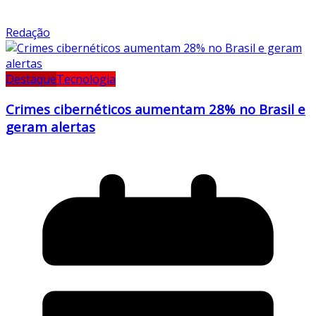
Redação
Destaque
Tecnologia
Crimes cibernéticos aumentam 28% no Brasil e
geram alertas