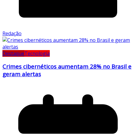
Redação
Destaque
Tecnologia
Crimes cibernéticos aumentam 28% no Brasil e
geram alertas