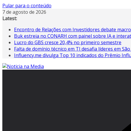
Pular para o conteúdo
7 de agosto de 2026
Latest:
Encontro de Relações com Investidores debate macr
Buk estreia no CONARH com painel sobre IA e interat
Lucro do GBS cresce 20,4% no primeiro semestre
Falta de domínio técnico em TI desafia líderes em São
Influency.me divulga Top 10 indicados do Prêmio Inf