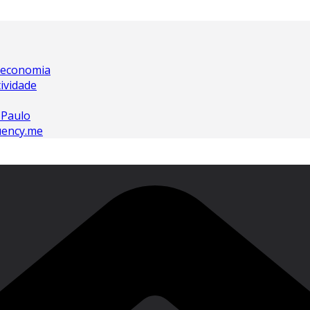
oeconomia
ividade
 Paulo
luency.me