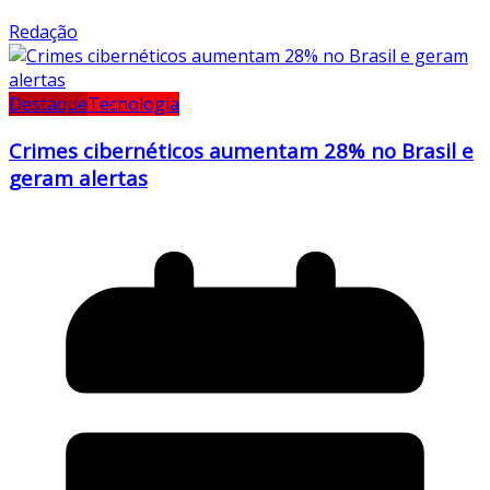
Redação
Destaque
Tecnologia
Crimes cibernéticos aumentam 28% no Brasil e
geram alertas