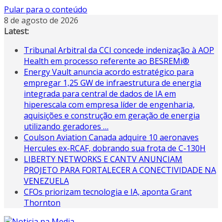
Pular para o conteúdo
8 de agosto de 2026
Latest:
Tribunal Arbitral da CCI concede indenização à AOP
Health em processo referente ao BESREMi®
Energy Vault anuncia acordo estratégico para
empregar 1,25 GW de infraestrutura de energia
integrada para central de dados de IA em
hiperescala com empresa líder de engenharia,
aquisições e construção em geração de energia
utilizando geradores …
Coulson Aviation Canada adquire 10 aeronaves
Hercules ex-RCAF, dobrando sua frota de C-130H
LIBERTY NETWORKS E CANTV ANUNCIAM
PROJETO PARA FORTALECER A CONECTIVIDADE NA
VENEZUELA
CFOs priorizam tecnologia e IA, aponta Grant
Thornton