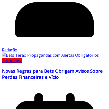
Redação
Tecnologia
Novas Regras para Bets Obrigam Avisos Sobre
Perdas Financeiras e Vício