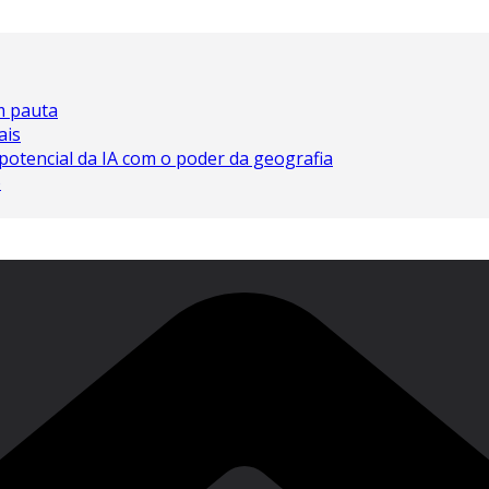
em pauta
ais
potencial da IA ​​com o poder da geografia
o