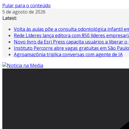
Pular para o conteúdo
5 de agosto de 2026
Latest:
Volta às aulas põe a consulta odontológica infantil 
Rede Líderes lança editora com 850 líderes empresari
Novo livro da Esri Press capacita usuários a liberar o 
Instituto Percorre abre vagas gratuitas em São Paul
Agroamazônia triplica conversas com agente de IA