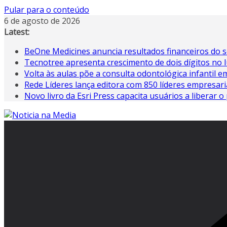
Pular para o conteúdo
6 de agosto de 2026
Latest:
BeOne Medicines anuncia resultados financeiros do s
Tecnotree apresenta crescimento de dois dígitos no 
Volta às aulas põe a consulta odontológica infantil 
Rede Líderes lança editora com 850 líderes empresari
Novo livro da Esri Press capacita usuários a liberar o 