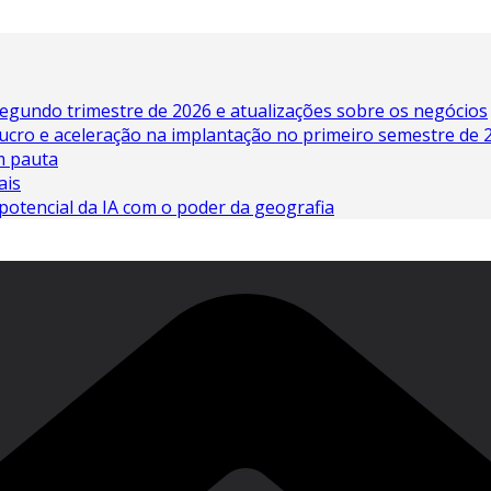
egundo trimestre de 2026 e atualizações sobre os negócios
lucro e aceleração na implantação no primeiro semestre de 
em pauta
ais
potencial da IA ​​com o poder da geografia