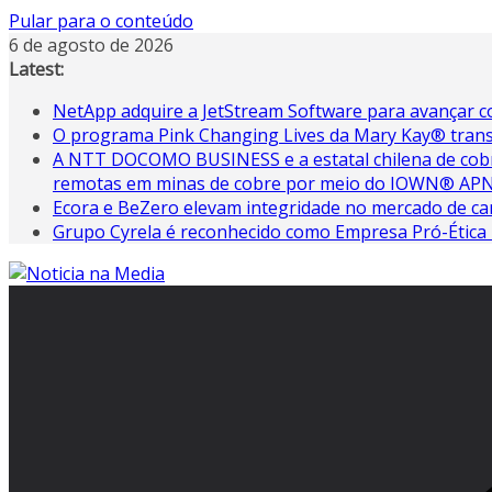
Pular para o conteúdo
6 de agosto de 2026
Latest:
NetApp adquire a JetStream Software para avançar com
O programa Pink Changing Lives da Mary Kay® tran
A NTT DOCOMO BUSINESS e a estatal chilena de cobr
remotas em minas de cobre por meio do IOWN® AP
Ecora e BeZero elevam integridade no mercado de c
Grupo Cyrela é reconhecido como Empresa Pró-Ética