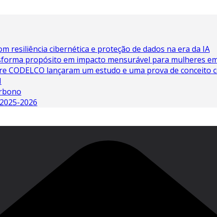
 resiliência cibernética e proteção de dados na era da IA
sforma propósito em impacto mensurável para mulheres e
e CODELCO lançaram um estudo e uma prova de conceito com
N
arbono
 2025-2026