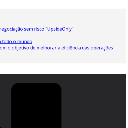
negociação sem risco “UpsideOnly”
m todo o mundo
 o objetivo de melhorar a eficiência das operações