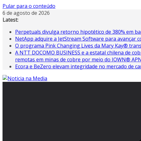
Pular para o conteúdo
6 de agosto de 2026
Latest:
Perpetuals divulga retorno hipotético de 380% em ba
NetApp adquire a JetStream Software para avançar com
O programa Pink Changing Lives da Mary Kay® tran
A NTT DOCOMO BUSINESS e a estatal chilena de cobr
remotas em minas de cobre por meio do IOWN® AP
Ecora e BeZero elevam integridade no mercado de c