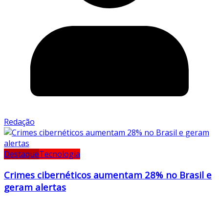
Redação
Destaque
Tecnologia
Crimes cibernéticos aumentam 28% no Brasil e
geram alertas