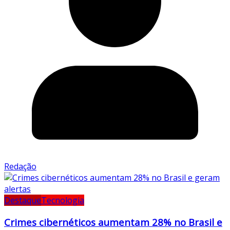
Redação
Destaque
Tecnologia
Crimes cibernéticos aumentam 28% no Brasil e