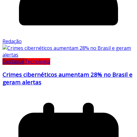
Redação
Destaque
Tecnologia
Crimes cibernéticos aumentam 28% no Brasil e
geram alertas