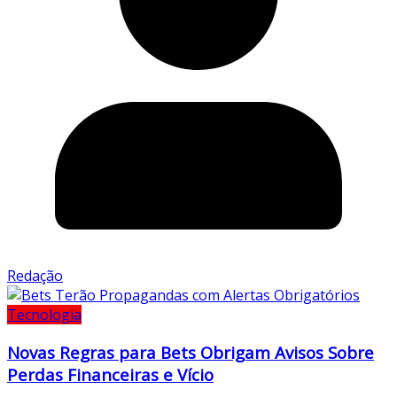
Redação
Tecnologia
Novas Regras para Bets Obrigam Avisos Sobre
Perdas Financeiras e Vício