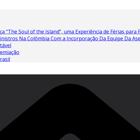
a “The Soul of the Island”, uma Experiência de Férias para 
Sinistros Na Colômbia Com a Incorporação Da Equipe Da As
tável
remiação
rasil