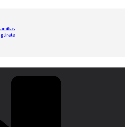
Famílias
egúrate