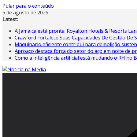
Pular para o conteúdo
6 de agosto de 2026
Latest:
A Jamaica está pronta: Royalton Hotels & Resorts Lanç
Crawford Fortalece Suas Capacidades De Gestão De 
Maquinário eficiente contribui para demolição susten
Aproaço destaca força do setor do aço em noite de p
Como a inteligência artificial está mudando o RH no B