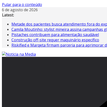
Pular para o conteúdo
6 de agosto de 2026
Latest:
Metade dos pacientes busca atendimento fora do ex
Camila Moutinho: stylist mineira assina campanhas g
Pistaches contribuem para alimentação saudável
Construção off-site requer maquinário específico
Riskified e Marqeta firmam parceria para aprimorar d