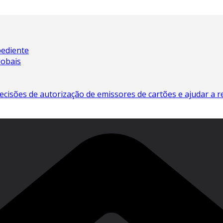
pediente
lobais
ecisões de autorização de emissores de cartões e ajudar a r