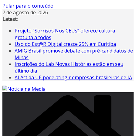
Pular para o conteúdo
7 de agosto de 2026
Latest:
Projeto “Sorrisos Nos CEUs” oferece cultura
gratuita a todos
Uso do Est@R Digital cresce 25% em Curitiba
AMIG Brasil promove debate com pré-candidatos de
Minas
Inscrições do Lab Novas Histórias estão em seu
último dia
AI Act da UE pode atingir empresas brasileiras de IA