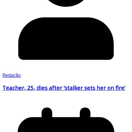
Redação
Teacher, 25, dies after ‘stalker sets her on fire’