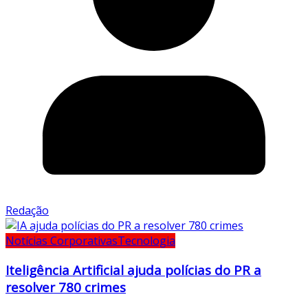
Redação
Notícias Corporativas
Tecnologia
Iteligência Artificial ajuda polícias do PR a
resolver 780 crimes