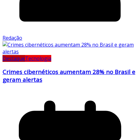
Redação
Destaque
Tecnologia
Crimes cibernéticos aumentam 28% no Brasil e
geram alertas